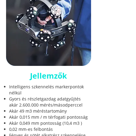
Jellemzők
Intelligens szkennelés markerpontok
nélkül
Gyors és részletgazdag adatgyűjtés
akár
2.600.000
mérés/másodperccel
Akár 49 m3 méréstartomány
Akár 0,015 mm / m térfogati pontosság
Akár 0,049 mm pontosság (10,4 m3 )
0,02 mm-es felbontás
Fényes és sötét alkatrész szkennelése