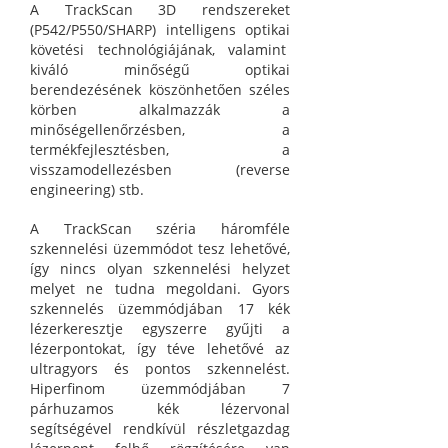
A TrackScan 3D rendszereket
(P542/P550/SHARP) intelligens optikai
követési technológiájának, valamint
kiváló minőségű optikai
berendezésének köszönhetően széles
körben alkalmazzák a
minőségellenőrzésben, a
termékfejlesztésben, a
visszamodellezésben (reverse
engineering) stb.
A TrackScan széria háromféle
szkennelési üzemmódot tesz lehetővé,
így nincs olyan szkennelési helyzet
melyet ne tudna megoldani. Gyors
szkennelés üzemmódjában 17 kék
lézerkeresztje egyszerre gyűjti a
lézerpontokat, így téve lehetővé az
ultragyors és pontos szkennelést.
Hiperfinom üzemmódjában 7
párhuzamos kék lézervonal
segítségével rendkívül részletgazdag