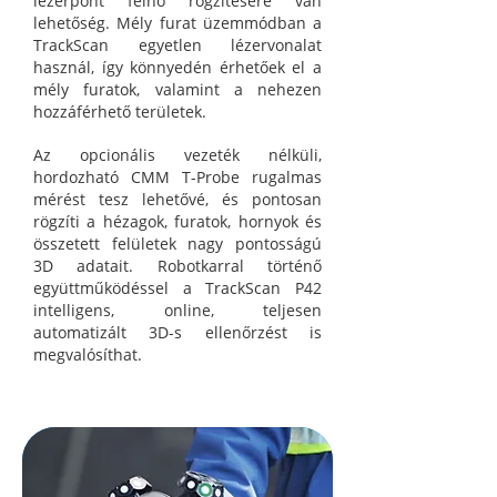
lézerpont felhő rögzítésére van
lehetőség. Mély furat üzemmódban a
TrackScan egyetlen lézervonalat
használ, így könnyedén érhetőek el a
mély furatok, valamint a nehezen
hozzáférhető területek.
Az opcionális vezeték nélküli,
hordozható CMM T-Probe rugalmas
mérést tesz lehetővé, és pontosan
rögzíti a hézagok, furatok, hornyok és
összetett felületek nagy pontosságú
3D adatait. Robotkarral történő
együttműködéssel a TrackScan P42
intelligens, online, teljesen
automatizált 3D-s ellenőrzést is
megvalósíthat.