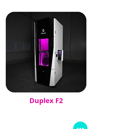
Duplex F2
Akár 15x gyorsabb teljes gyártási
folyamat minőségromlás nélkül
A legtöbb geometriához minimálisan