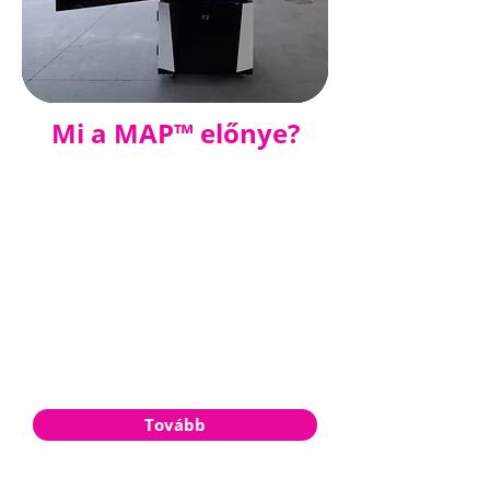
Mi a MAP™ előnye?
A MAP
™
technlológia
(Multidimensional Additive
Production) n
emcsak jelentősen
felgyorsítja a nyomtatási folyamatot,
hanem a nyomtatott tárgy középső
részéből kiinduló kétirányú alkatrész
növekedésnek köszönhetően
jelentősen csökkenti vagy megszünteti
a támaszanyag használatát, és
megkönnyíti az organikus geometriák
nyomtatását.
Tovább