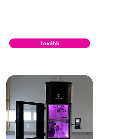
megtaláltuk a keresett válaszokat.
Most, hogy sikerült egy működő SLA és
FDM prototípussal bizonyítanunk
koncepciónkat, magabiztosan
állíthatjuk, hogy ez az additív gyártás
új korszakát nyitja meg.
Tovább