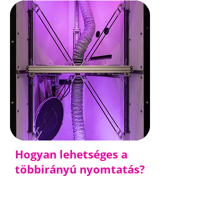
Hogyan lehetséges a
többirányú nyomtatás?
Ugyanezt a kérdést tettük fel
magunknak az elmúlt néhány évben. A
fizikai 3D geometriák létrehozásának
alapkoncepcióját újragondolva