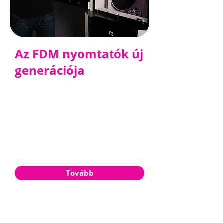
Az FDM nyomtatók új
generációja
A DUPLEX 3D nyomtatók a 3D
nyomtatás új korszakát képviselik,
forradalmasítják a hagyományosan
egyirányú nyomtatási módszereket,
felgyorsítják a folyamatot, lehetővé
teszik a támaszanyag minimalizálását,
vagy akár teljes elhagyását és az
összetett geometriák létrehozását.
Tovább