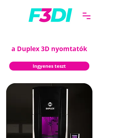
F and DI Kft.
a Duplex 3D nyomtatók
hivatalos magyarországi disztribútora
Ingyenes teszt