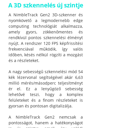
A 3D szkennelés új szintje
A NimbleTrack Gen2 3D-szkenner és
nyomkövető a legmodernebb edge
computing technológiát alkalmazza,
amely gyors, zökkenőmentes és
rendkívül pontos szkennelési élményt
nyújt. A rendszer 120 FPS képfrissítési
frekvenciával működik, így valós
időben, késés nélkül rögzíti a mozgást
és a részleteket.
A nagy sebességű szkennelési mód 54
kék lézervonal segítségével akár 6,63
millió mérés/másodperc teljesítményt
ér el. Ez a lenyűgöző sebesség
lehetővé teszi, hogy a komplex
felületeket és a finom részleteket is
gyorsan és pontosan digitalizálja.
A NimbleTrack Gen2 nemcsak a
pontosságot, hanem a hatékonyságot