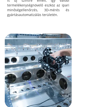
is új szintre emeli, így valódi
termelékenységnövelő eszköz az ipari
minőségellenőrzés, 3D-mérés és
gyártásautomatizálás területén.