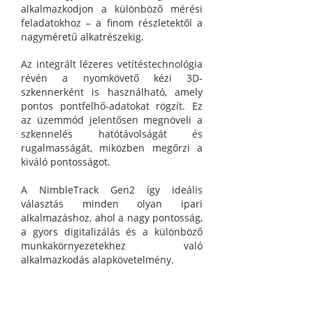
alkalmazkodjon a különböző mérési
feladatokhoz – a finom részletektől a
nagyméretű alkatrészekig.
Az integrált lézeres vetítéstechnológia
révén a nyomkövető kézi 3D-
szkennerként is használható, amely
pontos pontfelhő-adatokat rögzít. Ez
az üzemmód jelentősen megnöveli a
szkennelés hatótávolságát és
rugalmasságát, miközben megőrzi a
kiváló pontosságot.
A NimbleTrack Gen2 így ideális
választás minden olyan ipari
alkalmazáshoz, ahol a nagy pontosság,
a gyors digitalizálás és a különböző
munkakörnyezetekhez való
alkalmazkodás alapkövetelmény.