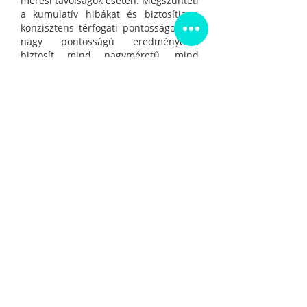
mérési távolságok esetén. Megszünteti
a kumulatív hibákat és biztosítja a
konzisztens térfogati pontosságot, így
nagy pontosságú eredményeket
biztosít mind nagyméretű, mind
részletes mérések esetén.