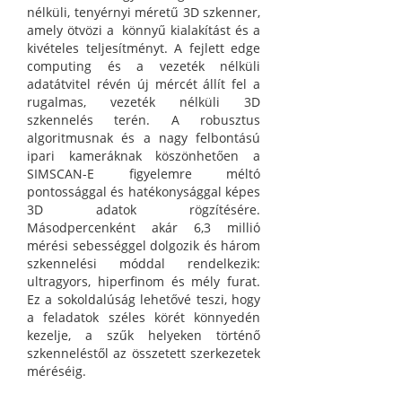
nélküli, tenyérnyi méretű 3D szkenner,
amely ötvözi a könnyű kialakítást és a
kivételes teljesítményt.
A fejlett edge
computing és a vezeték nélküli
adatátvitel révén új mércét állít fel a
rugalmas, vezeték nélküli 3D
szkennelés terén.
A robusztus
algoritmusnak és a nagy felbontású
ipari kameráknak köszönhetően a
SIMSCAN-E figyelemre méltó
pontossággal és hatékonysággal képes
3D adatok rögzítésére.
Másodpercenként akár 6,3 millió
mérési sebességgel dolgozik és három
szkennelési móddal rendelkezik:
ultragyors, hiperfinom és mély furat.
Ez a sokoldalúság lehetővé teszi, hogy
a feladatok széles körét könnyedén
kezelje, a szűk helyeken történő
szkenneléstől az összetett szerkezetek
méréséig.