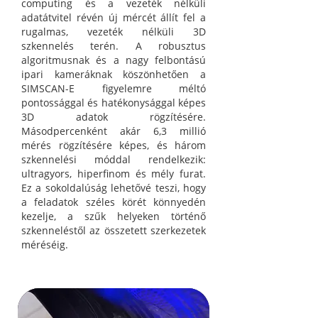
computing és a vezeték nélküli
adatátvitel révén új mércét állít fel a
rugalmas, vezeték nélküli 3D
szkennelés terén. A robusztus
algoritmusnak és a nagy felbontású
ipari kameráknak köszönhetően a
SIMSCAN-E figyelemre méltó
pontossággal és hatékonysággal képes
3D adatok rögzítésére.
Másodpercenként akár 6,3 millió
mérés rögzítésére képes, és három
szkennelési móddal rendelkezik:
ultragyors, hiperfinom és mély furat.
Ez a sokoldalúság lehetővé teszi, hogy
a feladatok széles körét könnyedén
kezelje, a szűk helyeken történő
szkenneléstől az összetett szerkezetek
méréséig.